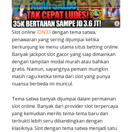
Slot online
IDN33
dengan tema satwa,
penawaran yang sering dijumpai ketika
berkunjung ke menu utama situs betting online.
Banyak jackpot slot gacor yang siap dimainkan
dengan tampilan modal murah atau bahkan
gratis. Namun, sayangnya pemain mungkin
masih ragu ketika tema dari slot yang punya
nuansa berbeda ini muncul.
Tema satwa banyak dijumpai dalam permainan
slot online. Banyak dari provider slot terpercaya
yang kemudian merilis tema-tema baru dan
terbukti lebih seru dibandingkan dengan
klasiknya. Slot dengan tema satwa menjadi satu