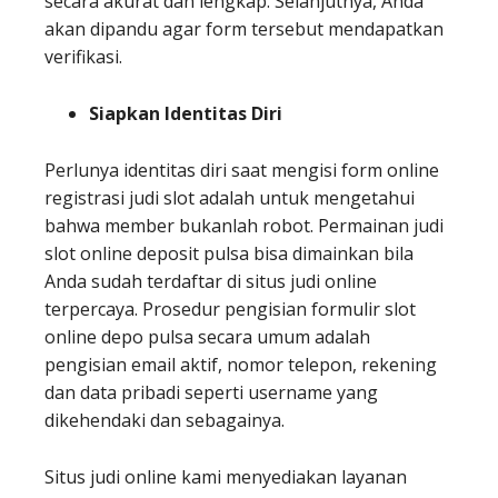
secara akurat dan lengkap. Selanjutnya, Anda
akan dipandu agar form tersebut mendapatkan
verifikasi.
Siapkan Identitas Diri
Perlunya identitas diri saat mengisi form online
registrasi judi slot adalah untuk mengetahui
bahwa member bukanlah robot. Permainan judi
slot online deposit pulsa bisa dimainkan bila
Anda sudah terdaftar di situs judi online
terpercaya. Prosedur pengisian formulir slot
online depo pulsa secara umum adalah
pengisian email aktif, nomor telepon, rekening
dan data pribadi seperti username yang
dikehendaki dan sebagainya.
Situs judi online kami menyediakan layanan