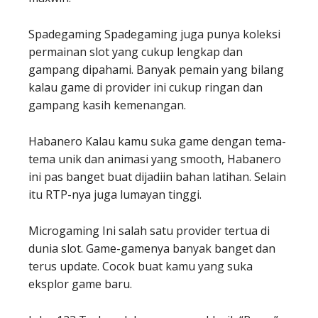
Spadegaming Spadegaming juga punya koleksi
permainan slot yang cukup lengkap dan
gampang dipahami. Banyak pemain yang bilang
kalau game di provider ini cukup ringan dan
gampang kasih kemenangan.
Habanero Kalau kamu suka game dengan tema-
tema unik dan animasi yang smooth, Habanero
ini pas banget buat dijadiin bahan latihan. Selain
itu RTP-nya juga lumayan tinggi.
Microgaming Ini salah satu provider tertua di
dunia slot. Game-gamenya banyak banget dan
terus update. Cocok buat kamu yang suka
eksplor game baru.