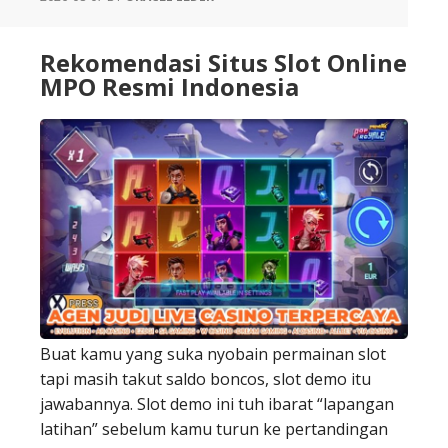
Rekomendasi Situs Slot Online
MPO Resmi Indonesia
Buat kamu yang suka nyobain permainan slot
tapi masih takut saldo boncos, slot demo itu
jawabannya. Slot demo ini tuh ibarat “lapangan
latihan” sebelum kamu turun ke pertandingan