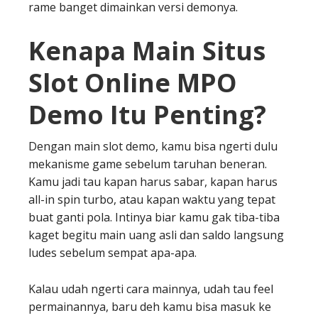
rame banget dimainkan versi demonya.
Kenapa Main Situs
Slot Online MPO
Demo Itu Penting?
Dengan main slot demo, kamu bisa ngerti dulu
mekanisme game sebelum taruhan beneran.
Kamu jadi tau kapan harus sabar, kapan harus
all-in spin turbo, atau kapan waktu yang tepat
buat ganti pola. Intinya biar kamu gak tiba-tiba
kaget begitu main uang asli dan saldo langsung
ludes sebelum sempat apa-apa.
Kalau udah ngerti cara mainnya, udah tau feel
permainannya, baru deh kamu bisa masuk ke