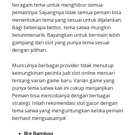
beragam tema untuk menghibur semua
pemainnya. Sayangnya tidak semua pemain bisa
menentukan tema yang sesuai untuk dijalankan.
Bagi beberapa bettor, tema satwa mungkin
belummenarik. Bayangkan untuk bermain lebih
gampang dari slot yang punya tema sesuai
dengan pilihan.
Munculnya berbagai provider tidak menutup
kemungkinan pecinta judi slot online mencari
tentang varian game baru. Varian game yang
punya tema satwa kali ini cukup menjanjikan.
Pemain bisa mencobanya dengan berbagai
strategi. Inilah rekomendasi slot gacor dengan
tema satwa yang menguntungkan ketika pemain
berhasil menguasainya!
Big Bamboo