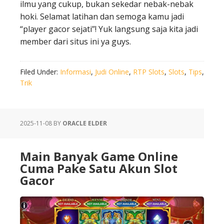
ilmu yang cukup, bukan sekedar nebak-nebak
hoki. Selamat latihan dan semoga kamu jadi
“player gacor sejati”! Yuk langsung saja kita jadi
member dari situs ini ya guys.
Filed Under:
Informasi
,
Judi Online
,
RTP Slots
,
Slots
,
Tips
,
Trik
2025-11-08
BY
ORACLE ELDER
Main Banyak Game Online
Cuma Pake Satu Akun Slot
Gacor