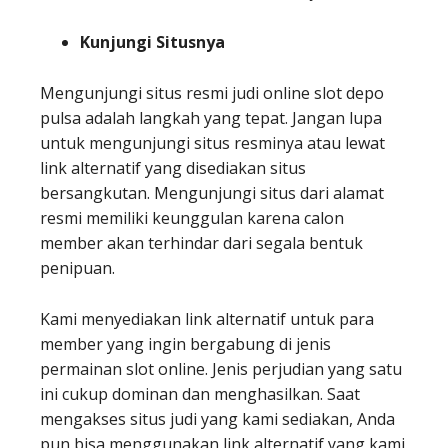
Kunjungi Situsnya
Mengunjungi situs resmi judi online slot depo
pulsa adalah langkah yang tepat. Jangan lupa
untuk mengunjungi situs resminya atau lewat
link alternatif yang disediakan situs
bersangkutan. Mengunjungi situs dari alamat
resmi memiliki keunggulan karena calon
member akan terhindar dari segala bentuk
penipuan.
Kami menyediakan link alternatif untuk para
member yang ingin bergabung di jenis
permainan slot online. Jenis perjudian yang satu
ini cukup dominan dan menghasilkan. Saat
mengakses situs judi yang kami sediakan, Anda
pun bisa menggunakan link alternatif yang kami