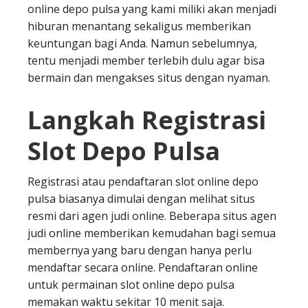
online depo pulsa yang kami miliki akan menjadi
hiburan menantang sekaligus memberikan
keuntungan bagi Anda. Namun sebelumnya,
tentu menjadi member terlebih dulu agar bisa
bermain dan mengakses situs dengan nyaman.
Langkah Registrasi
Slot Depo Pulsa
Registrasi atau pendaftaran slot online depo
pulsa biasanya dimulai dengan melihat situs
resmi dari agen judi online. Beberapa situs agen
judi online memberikan kemudahan bagi semua
membernya yang baru dengan hanya perlu
mendaftar secara online. Pendaftaran online
untuk permainan slot online depo pulsa
memakan waktu sekitar 10 menit saja.