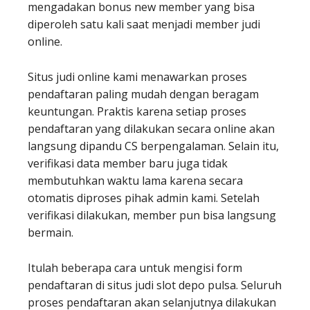
mengadakan bonus new member yang bisa
diperoleh satu kali saat menjadi member judi
online.
Situs judi online kami menawarkan proses
pendaftaran paling mudah dengan beragam
keuntungan. Praktis karena setiap proses
pendaftaran yang dilakukan secara online akan
langsung dipandu CS berpengalaman. Selain itu,
verifikasi data member baru juga tidak
membutuhkan waktu lama karena secara
otomatis diproses pihak admin kami. Setelah
verifikasi dilakukan, member pun bisa langsung
bermain.
Itulah beberapa cara untuk mengisi form
pendaftaran di situs judi slot depo pulsa. Seluruh
proses pendaftaran akan selanjutnya dilakukan