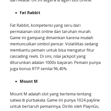
Fat Rabbit
Fat Rabbit, kompetensi yang seru dari
permaianan slot online dan taruhan murah.
Game ini gampang dimainkan karena mudah
memunculkan simbol pencar. Volatilitas sedang
membantu pemain untuk bisa mengatur fitur
cascading reels. Di sini, nilai jackpot yang
diturunkan adalan 1000x bayaran. Pemain punya
juga bonus RTP senilai 96,45%.
Mount M
Mount M adalah slot yang bertema tentang
satwa di purbakala. Game ini punya 1024 payline
untuk bertaruh pemainnya. Dirilis oleh PlaynGo,