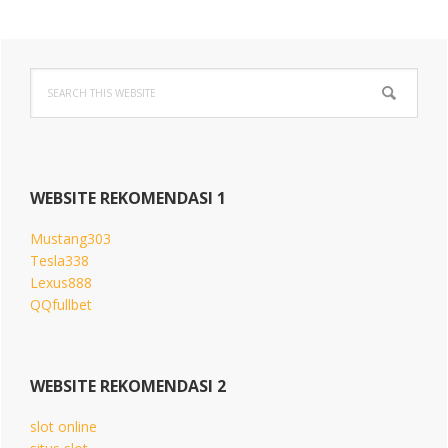
Primary
Search
Sidebar
this
website
WEBSITE REKOMENDASI 1
Mustang303
Tesla338
Lexus888
QQfullbet
WEBSITE REKOMENDASI 2
slot online