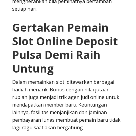
mengherankan bila peminatnya bertambah
setiap hari.
Gertakan Pemain
Slot Online Deposit
Pulsa Demi Raih
Untung
Dalam memainkan slot, ditawarkan berbagai
hadiah menarik. Bonus dengan nilai jutaan
rupiah juga menjadi trik agen judi online untuk
mendapatkan member baru. Keuntungan
lainnya, fasilitas menjanjikan dan jaminan
pembayaran lunas membuat pemain baru tidak
lagi ragu saat akan bergabung.