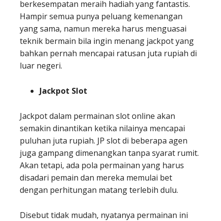
berkesempatan meraih hadiah yang fantastis.
Hampir semua punya peluang kemenangan
yang sama, namun mereka harus menguasai
teknik bermain bila ingin menang jackpot yang
bahkan pernah mencapai ratusan juta rupiah di
luar negeri.
Jackpot Slot
Jackpot dalam permainan slot online akan
semakin dinantikan ketika nilainya mencapai
puluhan juta rupiah. JP slot di beberapa agen
juga gampang dimenangkan tanpa syarat rumit.
Akan tetapi, ada pola permainan yang harus
disadari pemain dan mereka memulai bet
dengan perhitungan matang terlebih dulu.
Disebut tidak mudah, nyatanya permainan ini