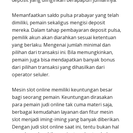
deposit yang diinginkan berapapun jumlahnya.
Memanfaatkan saldo pulsa prabayar yang telah
dimiliki, pemain sekaligus mengisi deposit
mereka. Dalam tahap pembayaran deposit pulsa,
pemilik akun akan diarahkan sesuai ketentuan
yang berlaku. Mengenai jumlah minimal dan
pilihan dari transaksi ini. Bila memungkinkan,
pemain juga bisa mendapatkan banyak bonus
dari pilihan transaksi yang dihasilkan dari
operator seluler.
Mesin slot online memiliki keuntungan besar
bagi seorang pemain. Keuntungan dirasakan
para pemain judi online tak cuma materi saja,
berbagai kemudahan layanan dan fitur mesin
slot menjadi iming-iming yang banyak diberikan.
Dengan judi slot online saat ini, tentu bukan hal