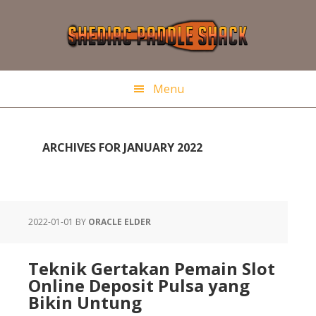
Skip
Skip
Skip
to
to
to
primary
main
primary
navigation
content
sidebar
Menu
ARCHIVES FOR JANUARY 2022
2022-01-01
BY
ORACLE ELDER
Teknik Gertakan Pemain Slot
Online Deposit Pulsa yang
Bikin Untung