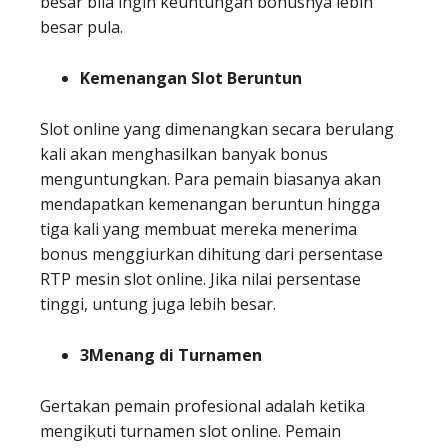
besar bila ingin keuntungan bonusnya lebih
besar pula.
Kemenangan Slot Beruntun
Slot online yang dimenangkan secara berulang
kali akan menghasilkan banyak bonus
menguntungkan. Para pemain biasanya akan
mendapatkan kemenangan beruntun hingga
tiga kali yang membuat mereka menerima
bonus menggiurkan dihitung dari persentase
RTP mesin slot online. Jika nilai persentase
tinggi, untung juga lebih besar.
3Menang di Turnamen
Gertakan pemain profesional adalah ketika
mengikuti turnamen slot online. Pemain