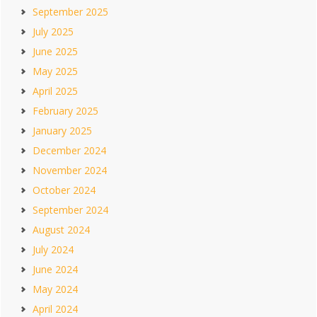
September 2025
July 2025
June 2025
May 2025
April 2025
February 2025
January 2025
December 2024
November 2024
October 2024
September 2024
August 2024
July 2024
June 2024
May 2024
April 2024