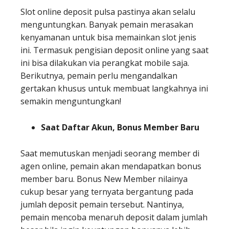
Slot online deposit pulsa pastinya akan selalu
menguntungkan. Banyak pemain merasakan
kenyamanan untuk bisa memainkan slot jenis
ini. Termasuk pengisian deposit online yang saat
ini bisa dilakukan via perangkat mobile saja.
Berikutnya, pemain perlu mengandalkan
gertakan khusus untuk membuat langkahnya ini
semakin menguntungkan!
Saat Daftar Akun, Bonus Member Baru
Saat memutuskan menjadi seorang member di
agen online, pemain akan mendapatkan bonus
member baru. Bonus New Member nilainya
cukup besar yang ternyata bergantung pada
jumlah deposit pemain tersebut. Nantinya,
pemain mencoba menaruh deposit dalam jumlah