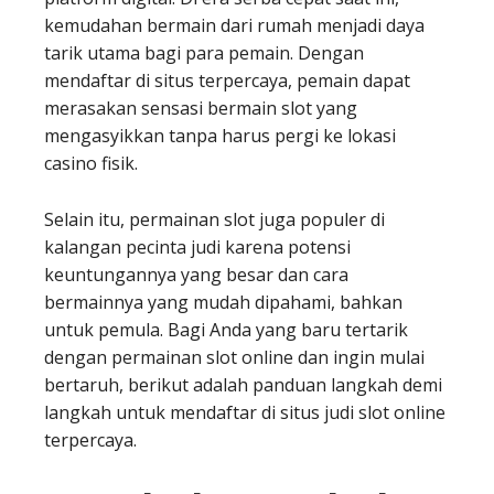
kemudahan bermain dari rumah menjadi daya
tarik utama bagi para pemain. Dengan
mendaftar di situs terpercaya, pemain dapat
merasakan sensasi bermain slot yang
mengasyikkan tanpa harus pergi ke lokasi
casino fisik.
Selain itu, permainan slot juga populer di
kalangan pecinta judi karena potensi
keuntungannya yang besar dan cara
bermainnya yang mudah dipahami, bahkan
untuk pemula. Bagi Anda yang baru tertarik
dengan permainan slot online dan ingin mulai
bertaruh, berikut adalah panduan langkah demi
langkah untuk mendaftar di situs judi slot online
terpercaya.