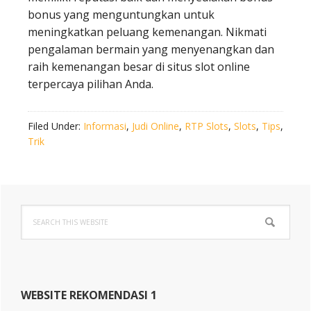
bonus yang menguntungkan untuk
meningkatkan peluang kemenangan. Nikmati
pengalaman bermain yang menyenangkan dan
raih kemenangan besar di situs slot online
terpercaya pilihan Anda.
Filed Under:
Informasi
,
Judi Online
,
RTP Slots
,
Slots
,
Tips
,
Trik
Primary
Search
Sidebar
this
website
WEBSITE REKOMENDASI 1