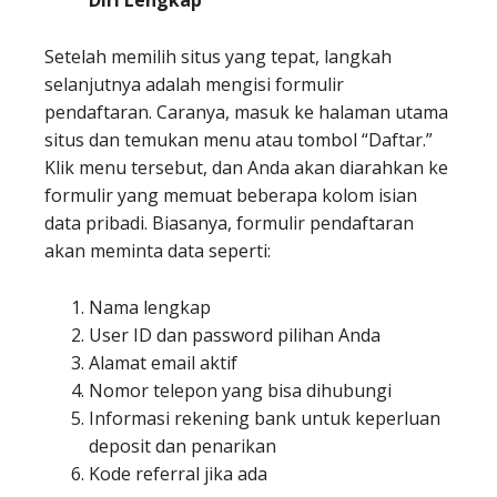
Diri Lengkap
Setelah memilih situs yang tepat, langkah
selanjutnya adalah mengisi formulir
pendaftaran. Caranya, masuk ke halaman utama
situs dan temukan menu atau tombol “Daftar.”
Klik menu tersebut, dan Anda akan diarahkan ke
formulir yang memuat beberapa kolom isian
data pribadi. Biasanya, formulir pendaftaran
akan meminta data seperti:
Nama lengkap
User ID dan password pilihan Anda
Alamat email aktif
Nomor telepon yang bisa dihubungi
Informasi rekening bank untuk keperluan
deposit dan penarikan
Kode referral jika ada