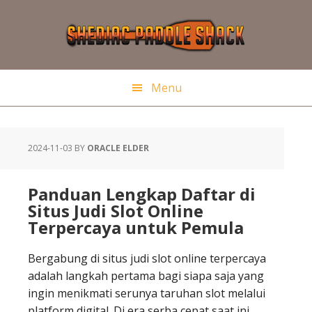
Skip
Skip
Skip
to
to
to
primary
main
primary
navigation
content
sidebar
Menu
2024-11-03
BY
ORACLE ELDER
Panduan Lengkap Daftar di
Situs Judi Slot Online
Terpercaya untuk Pemula
Bergabung di situs judi slot online terpercaya
adalah langkah pertama bagi siapa saja yang
ingin menikmati serunya taruhan slot melalui
platform digital. Di era serba cepat saat ini,