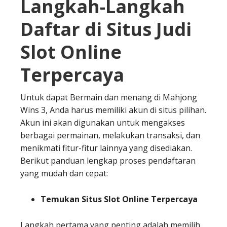
Langkah-Langkah
Daftar di Situs Judi
Slot Online
Terpercaya
Untuk dapat Bermain dan menang di Mahjong
Wins 3, Anda harus memiliki akun di situs pilihan.
Akun ini akan digunakan untuk mengakses
berbagai permainan, melakukan transaksi, dan
menikmati fitur-fitur lainnya yang disediakan.
Berikut panduan lengkap proses pendaftaran
yang mudah dan cepat:
Temukan Situs Slot Online Terpercaya
Langkah pertama yang penting adalah memilih