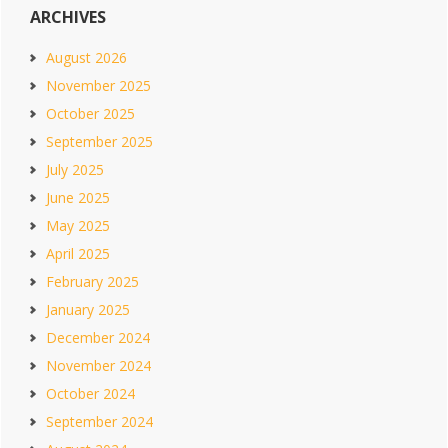
ARCHIVES
August 2026
November 2025
October 2025
September 2025
July 2025
June 2025
May 2025
April 2025
February 2025
January 2025
December 2024
November 2024
October 2024
September 2024