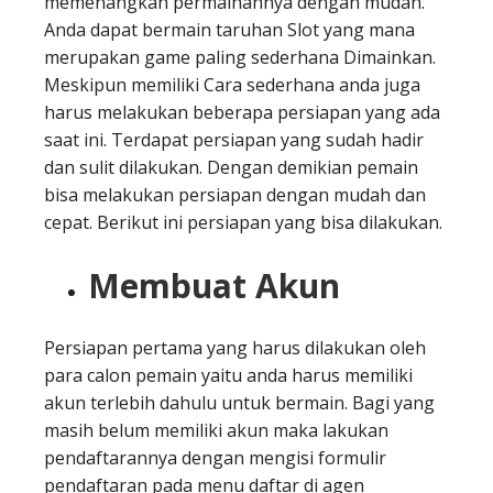
memenangkan permainannya dengan mudah.
Anda dapat bermain taruhan Slot yang mana
merupakan game paling sederhana Dimainkan.
Meskipun memiliki Cara sederhana anda juga
harus melakukan beberapa persiapan yang ada
saat ini. Terdapat persiapan yang sudah hadir
dan sulit dilakukan. Dengan demikian pemain
bisa melakukan persiapan dengan mudah dan
cepat. Berikut ini persiapan yang bisa dilakukan.
Membuat Akun
Persiapan pertama yang harus dilakukan oleh
para calon pemain yaitu anda harus memiliki
akun terlebih dahulu untuk bermain. Bagi yang
masih belum memiliki akun maka lakukan
pendaftarannya dengan mengisi formulir
pendaftaran pada menu daftar di agen