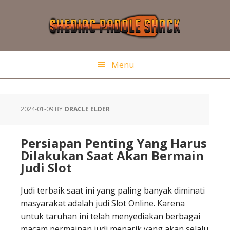
Skip
Skip
Skip
to
to
to
primary
main
primary
navigation
content
sidebar
Menu
2024-01-09
BY
ORACLE ELDER
Persiapan Penting Yang Harus
Dilakukan Saat Akan Bermain
Judi Slot
Judi terbaik saat ini yang paling banyak diminati
masyarakat adalah judi Slot Online. Karena
untuk taruhan ini telah menyediakan berbagai
macam permainan judi menarik yang akan selalu