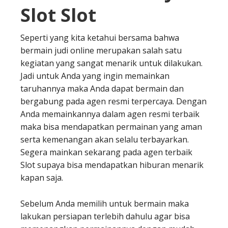
Slot Slot
Seperti yang kita ketahui bersama bahwa
bermain judi online merupakan salah satu
kegiatan yang sangat menarik untuk dilakukan.
Jadi untuk Anda yang ingin memainkan
taruhannya maka Anda dapat bermain dan
bergabung pada agen resmi terpercaya. Dengan
Anda memainkannya dalam agen resmi terbaik
maka bisa mendapatkan permainan yang aman
serta kemenangan akan selalu terbayarkan.
Segera mainkan sekarang pada agen terbaik
Slot supaya bisa mendapatkan hiburan menarik
kapan saja.
Sebelum Anda memilih untuk bermain maka
lakukan persiapan terlebih dahulu agar bisa