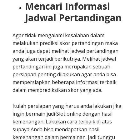
Mencari Informasi
Jadwal Pertandingan
Agar tidak mengalami kesalahan dalam
melakukan prediksi skor pertandingan maka
anda juga dapat melihat jadwal pertandingan
yang akan terjadi berikutnya. Melihat jadwal
pertandingan ini juga merupakan sebuah
persiapan penting dilakukan agar anda bisa
mempersiapkan beberapa informasi terbaik
dalam memprediksikan skor yang ada.
Itulah persiapan yang harus anda lakukan jika
ingin bermain judi Slot online dengan hasil
kemenangan. Lakukan cara terbaik di atas
supaya Anda bisa mendapatkan hasil
kemenangan dalam permainan. Jadi tunggu