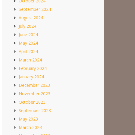
October 2024
September 2024
August 2024
July 2024
June 2024
May 2024
April 2024
March 2024
February 2024
January 2024
December 2023
November 2023
October 2023
September 2023
May 2023
March 2023