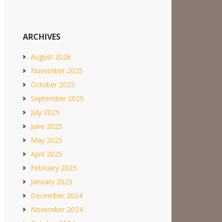
ARCHIVES
August 2026
November 2025
October 2025
September 2025
July 2025
June 2025
May 2025
April 2025
February 2025
January 2025
December 2024
November 2024