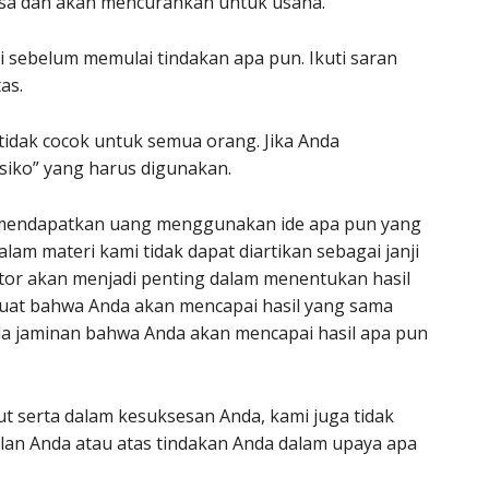
isa dan akan mencurahkan untuk usaha.
ri sebelum memulai tindakan apa pun. Ikuti saran
as.
tidak cocok untuk semua orang. Jika Anda
iko” yang harus digunakan.
 mendapatkan uang menggunakan ide apa pun yang
alam materi kami tidak dapat diartikan sebagai janji
tor akan menjadi penting dalam menentukan hasil
ibuat bahwa Anda akan mencapai hasil yang sama
ada jaminan bahwa Anda akan mencapai hasil apa pun
ut serta dalam kesuksesan Anda, kami juga tidak
an Anda atau atas tindakan Anda dalam upaya apa