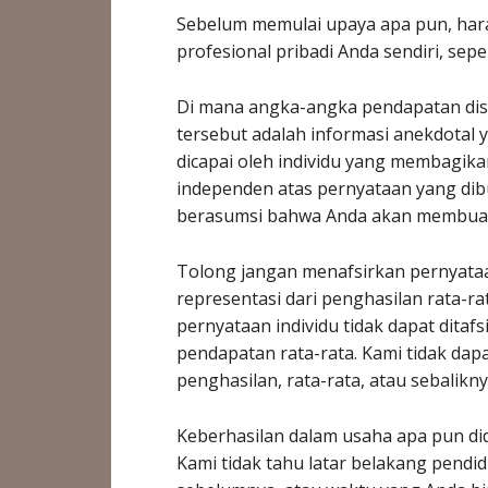
Sebelum memulai upaya apa pun, harap
profesional pribadi Anda sendiri, sep
Di mana angka-angka pendapatan dis
tersebut adalah informasi anekdotal
dicapai oleh individu yang membagikan
independen atas pernyataan yang dibu
berasumsi bahwa Anda akan membuat
Tolong jangan menafsirkan pernyataan
representasi dari penghasilan rata-ra
pernyataan individu tidak dapat ditafs
pendapatan rata-rata. Kami tidak dap
penghasilan, rata-rata, atau sebalikny
Keberhasilan dalam usaha apa pun did
Kami tidak tahu latar belakang pend