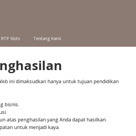
RTP Slots
Tentang Kami
enghasilan
 Web ini dimaksudkan hanya untuk tujuan pendidikan
 bisnis.
si.
un atas penghasilan yang Anda dapat hasilkan.
atan untuk menjadi kaya.