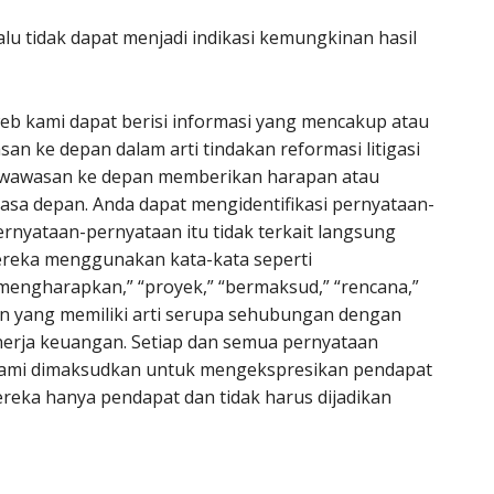
lu tidak dapat menjadi indikasi kemungkinan hasil
eb kami dapat berisi informasi yang mencakup atau
n ke depan dalam arti tindakan reformasi litigasi
erwawasan ke depan memberikan harapan atau
masa depan. Anda dapat mengidentifikasi pernyataan-
rnyataan-pernyataan itu tidak terkait langsung
 Mereka menggunakan kata-kata seperti
mengharapkan,” “proyek,” “bermaksud,” “rencana,”
lain yang memiliki arti serupa sehubungan dengan
inerja keuangan. Setiap dan semua pernyataan
kami dimaksudkan untuk mengekspresikan pendapat
reka hanya pendapat dan tidak harus dijadikan