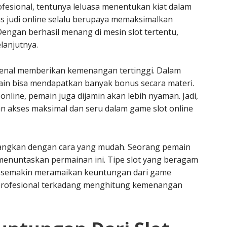
fesional, tentunya leluasa menentukan kiat dalam
situs judi online selalu berupaya memaksimalkan
ngan berhasil menang di mesin slot tertentu,
lanjutnya.
dikenal memberikan kemenangan tertinggi. Dalam
emain bisa mendapatkan banyak bonus secara materi.
i online, pemain juga dijamin akan lebih nyaman. Jadi,
n akses maksimal dan seru dalam game slot online
enangkan dengan cara yang mudah. Seorang pemain
menuntaskan permainan ini. Tipe slot yang beragam
ga semakin meramaikan keuntungan dari game
 profesional terkadang menghitung kemenangan