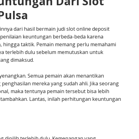
ntungan Dari Slot
Pulsa
ya dari hasil bermain judi slot online deposit
 penilaian keuntungan berbeda-beda karena
an, hingga taktik. Pemain memang perlu memahami
nnya terlebih dulu sebelum memutuskan untuk
ang dimaksud.
menyenangkan. Semua pemain akan menantikan
penghasilan mereka yang sudah ahli. Jika seorang
al, maka tentunya pemain tersebut bisa lebih
tambahkan. Lantas, inilah perhitungan keuntungan
 dipilih terlebih dulu. Kemenangan yang