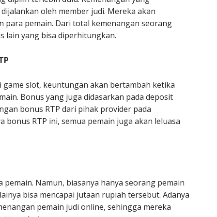
dijalankan oleh member judi. Mereka akan
 para pemain. Dari total kemenangan seorang
s lain yang bisa diperhitungkan.
TP
 game slot, keuntungan akan bertambah ketika
main. Bonus yang juga didasarkan pada deposit
tungan bonus RTP dari pihak provider pada
a bonus RTP ini, semua pemain juga akan leluasa
ra pemain. Namun, biasanya hanya seorang pemain
lainya bisa mencapai jutaan rupiah tersebut. Adanya
menangan pemain judi online, sehingga mereka