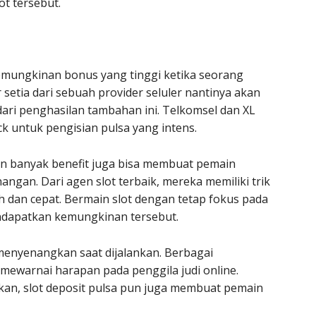
ot tersebut.
emungkinan bonus yang tinggi ketika seorang
etia dari sebuah provider seluler nantinya akan
i penghasilan tambahan ini. Telkomsel dan XL
k untuk pengisian pulsa yang intens.
kan banyak benefit juga bisa membuat pemain
gan. Dari agen slot terbaik, mereka memiliki trik
dan cepat. Bermain slot dengan tetap fokus pada
endapatkan kemungkinan tersebut.
u menyenangkan saat dijalankan. Berbagai
 mewarnai harapan pada penggila judi online.
an, slot deposit pulsa pun juga membuat pemain