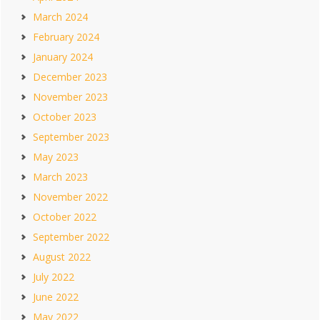
March 2024
February 2024
January 2024
December 2023
November 2023
October 2023
September 2023
May 2023
March 2023
November 2022
October 2022
September 2022
August 2022
July 2022
June 2022
May 2022