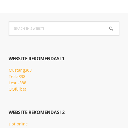
Primary
Search
Sidebar
this
website
WEBSITE REKOMENDASI 1
Mustang303
Tesla338
Lexus888
QQfullbet
WEBSITE REKOMENDASI 2
slot online