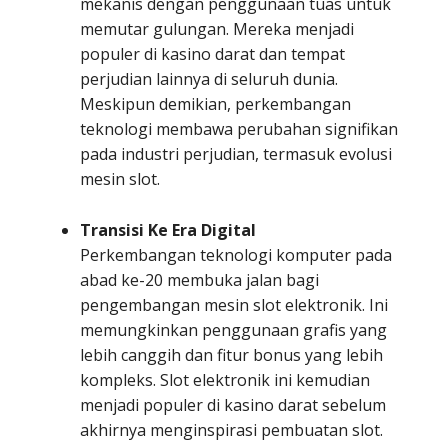
mekanis dengan penggunaan tuas untuk
memutar gulungan. Mereka menjadi
populer di kasino darat dan tempat
perjudian lainnya di seluruh dunia.
Meskipun demikian, perkembangan
teknologi membawa perubahan signifikan
pada industri perjudian, termasuk evolusi
mesin slot.
Transisi Ke Era Digital
Perkembangan teknologi komputer pada
abad ke-20 membuka jalan bagi
pengembangan mesin slot elektronik. Ini
memungkinkan penggunaan grafis yang
lebih canggih dan fitur bonus yang lebih
kompleks. Slot elektronik ini kemudian
menjadi populer di kasino darat sebelum
akhirnya menginspirasi pembuatan slot.