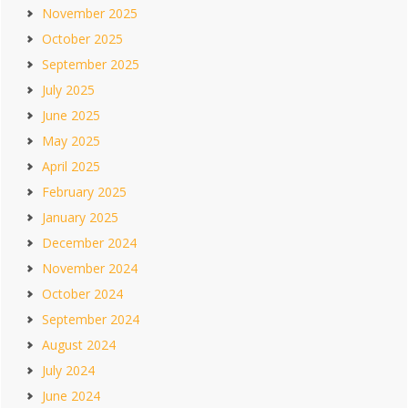
November 2025
October 2025
September 2025
July 2025
June 2025
May 2025
April 2025
February 2025
January 2025
December 2024
November 2024
October 2024
September 2024
August 2024
July 2024
June 2024