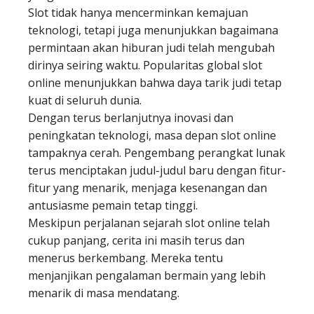
Slot tidak hanya mencerminkan kemajuan
teknologi, tetapi juga menunjukkan bagaimana
permintaan akan hiburan judi telah mengubah
dirinya seiring waktu. Popularitas global slot
online menunjukkan bahwa daya tarik judi tetap
kuat di seluruh dunia.
Dengan terus berlanjutnya inovasi dan
peningkatan teknologi, masa depan slot online
tampaknya cerah. Pengembang perangkat lunak
terus menciptakan judul-judul baru dengan fitur-
fitur yang menarik, menjaga kesenangan dan
antusiasme pemain tetap tinggi.
Meskipun perjalanan sejarah slot online telah
cukup panjang, cerita ini masih terus dan
menerus berkembang. Mereka tentu
menjanjikan pengalaman bermain yang lebih
menarik di masa mendatang.