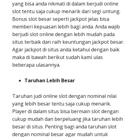
yang bisa anda nikmati di dalam berjudi online
slot tentu saja cukup menarik dari segi untung.
Bonus slot besar seperti jackpot jelas bisa
memberi kepuasan lebih bagi anda. Anda wajib
berjudi slot online dengan lebih mudah pada
situs terbaik dan raih keuntungan jackpot besar.
Agar jackpot di situs anda ketahui dengan baik
maka di bawah berikut sudah kami ulas
beberapa ulasannya.
Taruhan Lebih Besar
Taruhan judi online slot dengan nominal nilai
yang lebih besar tentu saja cukup menarik.
Player di dalam situs bisa bermain slot dengan
cukup mudah dan berpeluang jika taruhan lebih
besar di situs. Penting bagi anda taruhan slot
dengan nominal besar agar mudah untuk