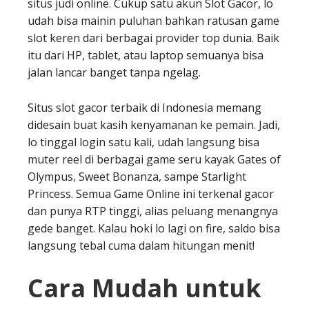
situs judi online. Cukup satu akun Slot Gacor, lo
udah bisa mainin puluhan bahkan ratusan game
slot keren dari berbagai provider top dunia. Baik
itu dari HP, tablet, atau laptop semuanya bisa
jalan lancar banget tanpa ngelag.
Situs slot gacor terbaik di Indonesia memang
didesain buat kasih kenyamanan ke pemain. Jadi,
lo tinggal login satu kali, udah langsung bisa
muter reel di berbagai game seru kayak Gates of
Olympus, Sweet Bonanza, sampe Starlight
Princess. Semua Game Online ini terkenal gacor
dan punya RTP tinggi, alias peluang menangnya
gede banget. Kalau hoki lo lagi on fire, saldo bisa
langsung tebal cuma dalam hitungan menit!
Cara Mudah untuk