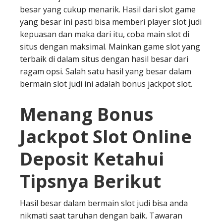
besar yang cukup menarik. Hasil dari slot game
yang besar ini pasti bisa memberi player slot judi
kepuasan dan maka dari itu, coba main slot di
situs dengan maksimal. Mainkan game slot yang
terbaik di dalam situs dengan hasil besar dari
ragam opsi. Salah satu hasil yang besar dalam
bermain slot judi ini adalah bonus jackpot slot.
Menang Bonus
Jackpot Slot Online
Deposit Ketahui
Tipsnya Berikut
Hasil besar dalam bermain slot judi bisa anda
nikmati saat taruhan dengan baik. Tawaran