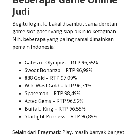
Judi
Begitu login, lo bakal disambut sama deretan
game slot gacor yang siap bikin lo ketagihan.
Nih, beberapa yang paling ramai dimainkan
pemain Indonesia:
Gates of Olympus – RTP 96,55%
Sweet Bonanza – RTP 96,98%
888 Gold – RTP 97,09%
Wild West Gold – RTP 96,31%
Spaceman – RTP 98,49%
Aztec Gems – RTP 96,52%
Buffalo King – RTP 96,55%
Starlight Princess – RTP 96,89%
Selain dari Pragmatic Play, masih banyak banget