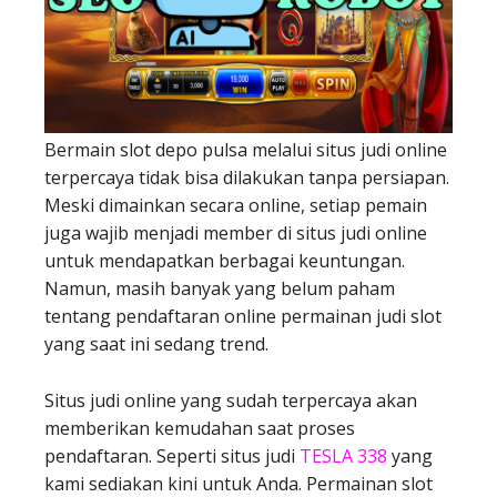
Bermain slot depo pulsa melalui situs judi online
terpercaya tidak bisa dilakukan tanpa persiapan.
Meski dimainkan secara online, setiap pemain
juga wajib menjadi member di situs judi online
untuk mendapatkan berbagai keuntungan.
Namun, masih banyak yang belum paham
tentang pendaftaran online permainan judi slot
yang saat ini sedang trend.
Situs judi online yang sudah terpercaya akan
memberikan kemudahan saat proses
pendaftaran. Seperti situs judi
TESLA 338
yang
kami sediakan kini untuk Anda. Permainan slot