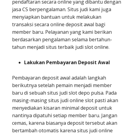
pendaftaran secara online yang dibantu dengan
jasa CS berpengalaman. Situs judi kami juga
menyiapkan bantuan untuk melakukan
transaksi secara online deposit awal bagi
member baru. Pelayanan yang kami berikan
berdasarkan pengalaman selama bertahun-
tahun menjadi situs terbaik judi slot online.
Lakukan Pembayaran Deposit Awal
Pembayaran deposit awal adalah langkah
berikutnya setelah pemain menjadi member
baru di sebuah situs judi slot depo pulsa. Pada
masing-masing situs judi online slot pasti akan
menyediakan kisaran minimal deposit untuk
nantinya dipatuhi setiap member baru. Jangan
cemas, karena biasanya deposit tersebut akan
bertambah otomatis karena situs judi online