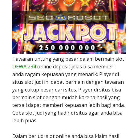
Tawaran untung yang besar dalam bermain slot
DEWA 234
online deposit jelas bisa memberi
anda ragam kepuasan yang menarik. Player di
situs slot judi ini dapat bermain dengan tawaran
yang cukup besar dari situs. Player di situs bisa
bermain slot dengan mudah karena hasil yang
tersaji dapat memberi kepuasan lebih bagi anda.
Coba slot judi yang hadir di situs agar anda bisa
lebih puas.
Dalam berjudi slot online anda bisa klaim hasil