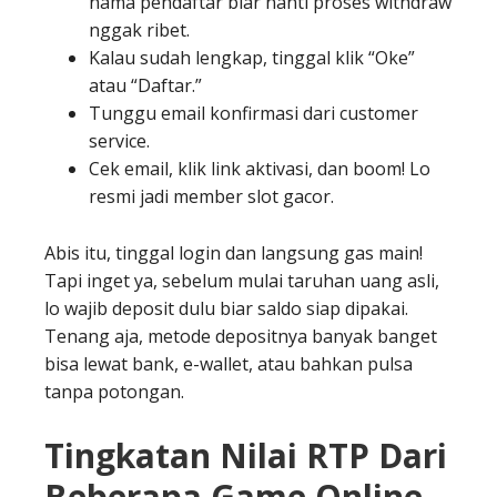
nama pendaftar biar nanti proses withdraw
nggak ribet.
Kalau sudah lengkap, tinggal klik “Oke”
atau “Daftar.”
Tunggu email konfirmasi dari customer
service.
Cek email, klik link aktivasi, dan boom! Lo
resmi jadi member slot gacor.
Abis itu, tinggal login dan langsung gas main!
Tapi inget ya, sebelum mulai taruhan uang asli,
lo wajib deposit dulu biar saldo siap dipakai.
Tenang aja, metode depositnya banyak banget
bisa lewat bank, e-wallet, atau bahkan pulsa
tanpa potongan.
Tingkatan Nilai RTP Dari
Beberapa Game Online