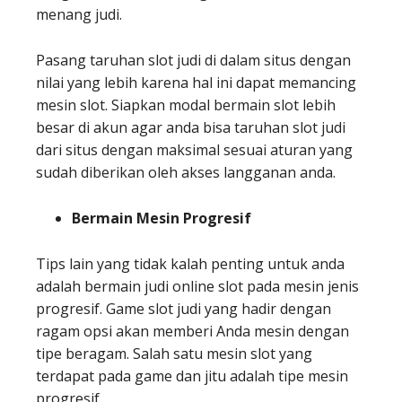
menang judi.
Pasang taruhan slot judi di dalam situs dengan
nilai yang lebih karena hal ini dapat memancing
mesin slot. Siapkan modal bermain slot lebih
besar di akun agar anda bisa taruhan slot judi
dari situs dengan maksimal sesuai aturan yang
sudah diberikan oleh akses langganan anda.
Bermain Mesin Progresif
Tips lain yang tidak kalah penting untuk anda
adalah bermain judi online slot pada mesin jenis
progresif. Game slot judi yang hadir dengan
ragam opsi akan memberi Anda mesin dengan
tipe beragam. Salah satu mesin slot yang
terdapat pada game dan jitu adalah tipe mesin
progresif.